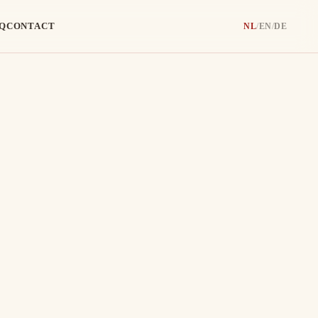
Q
CONTACT
NL
/
EN
/
DE