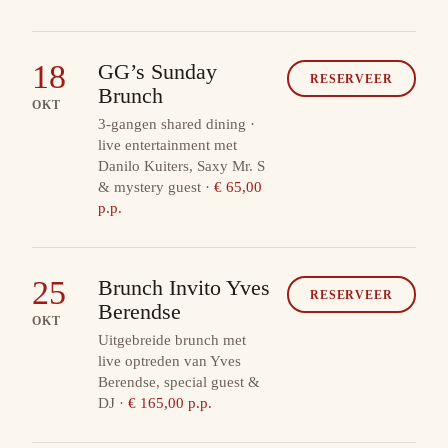
18
GG’s Sunday
RESERVEER
Brunch
OKT
3-gangen shared dining ·
live entertainment met
Danilo Kuiters, Saxy Mr. S
& mystery guest
·
€ 65,00
p.p.
25
Brunch Invito Yves
RESERVEER
Berendse
OKT
Uitgebreide brunch met
live optreden van Yves
Berendse, special guest &
DJ
·
€ 165,00 p.p.