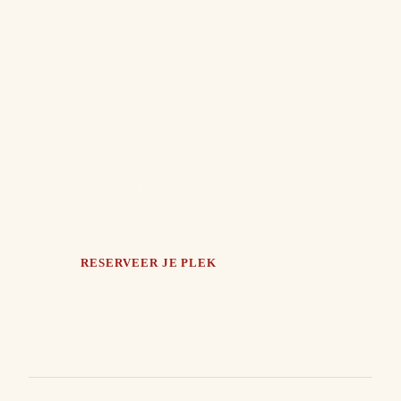
Brunch
Elke laatste zondag van de maand staat Gigi
in het teken van de Bellini Brunch. Een
middag vol met een 3-gangen Italiaanse
brunch, 2 uur lang bottomless Bellini’s en de
beats van onze huis-DJ, voor € 47,50 per
persoon. De perfecte zondag om samen te
vieren.
RESERVEER JE PLEK
Alles over de Bottomless Bellini Brunch →