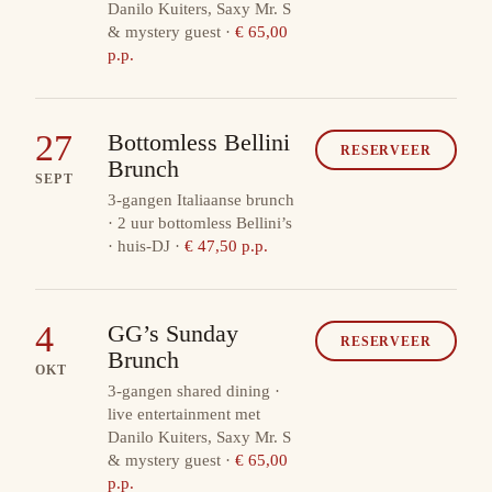
Danilo Kuiters, Saxy Mr. S
& mystery guest
·
€ 65,00
p.p.
27
Bottomless Bellini
RESERVEER
Brunch
SEPT
3-gangen Italiaanse brunch
· 2 uur bottomless Bellini’s
· huis-DJ
·
€ 47,50 p.p.
4
GG’s Sunday
RESERVEER
Brunch
OKT
3-gangen shared dining ·
live entertainment met
Danilo Kuiters, Saxy Mr. S
& mystery guest
·
€ 65,00
p.p.