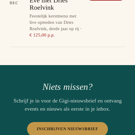
Eve met Dries
DEC
Roelvink
Feestelijk kerstmenu met
live optreden van Dries
Roelvink, derde jaar op rij
·
€ 125,00 p.p.
Niets missen?
Schrijf je in voor de Gigi-nieuwsbrief en ontvang
events en nieuws als eerste in je inbox.
INSCHRIJVEN NIEUWSBRIEF